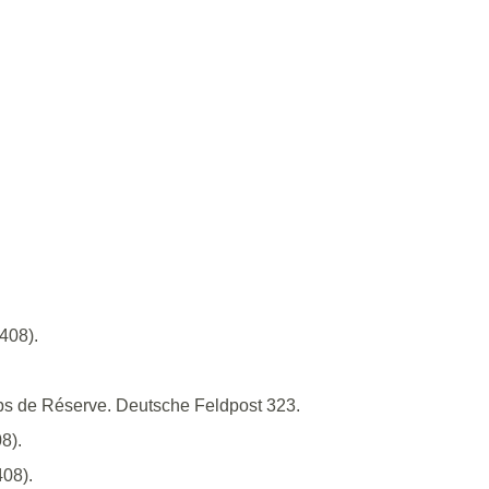
408).
rps de Réserve. Deutsche Feldpost 323.
8).
408).