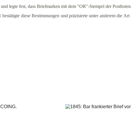
 und legte fest, dass Briefmarken mit dem "OR"-Stempel der Postboten
estätigte diese Bestimmungen und präzisierte unter anderem die Art 
, die zwischen zwei länd
lbezirken innerhalb des
Postbezirks zirkulieren