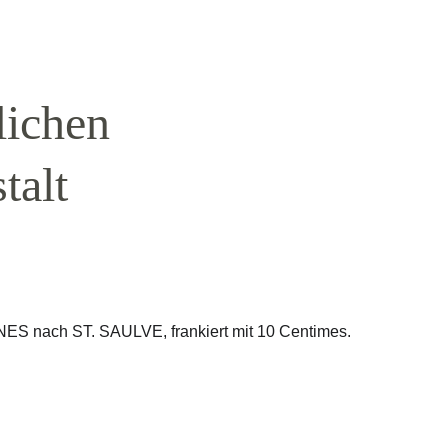
lichen 
talt 