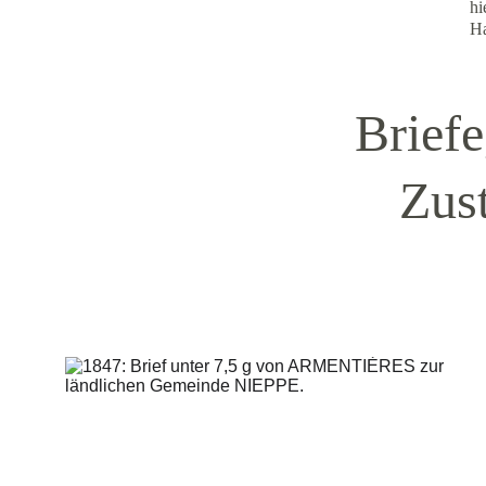
hi
Ha
Briefe
Zust