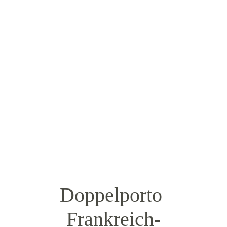
Zwischen 1872 und 1874 (letztes bekanntes 
Datum) findet man gelegentlich Briefe nach 
Schweiz, die den Stempel „VIA ALSACE“ 
tragen.
MEHR ERFAHREN
Doppelporto 
Frankreich-